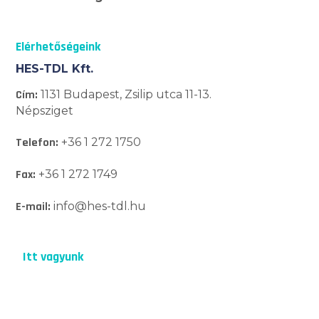
Elérhetőségeink
HES-TDL Kft.
Cím:
1131 Budapest, Zsilip utca 11-13.
Népsziget
Telefon:
+36 1 272 1750
Fax:
+36 1 272 1749
E-mail:
info@hes-tdl.hu
Itt vagyunk