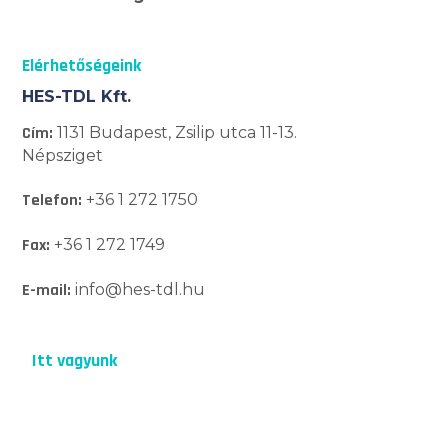
Elérhetőségeink
HES-TDL Kft.
Cím:
1131 Budapest, Zsilip utca 11-13.
Népsziget
Telefon:
+36 1 272 1750
Fax:
+36 1 272 1749
E-mail:
info@hes-tdl.hu
Itt vagyunk