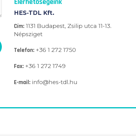
Elérhetőségeink
HES-TDL Kft.
Cím:
1131 Budapest, Zsilip utca 11-13.
Népsziget
Telefon:
+36 1 272 1750
Fax:
+36 1 272 1749
E-mail:
info@hes-tdl.hu