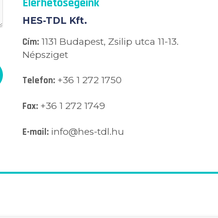
Elérhetőségeink
HES-TDL Kft.
Cím:
1131 Budapest, Zsilip utca 11-13.
Népsziget
Telefon:
+36 1 272 1750
Fax:
+36 1 272 1749
E-mail:
info@hes-tdl.hu