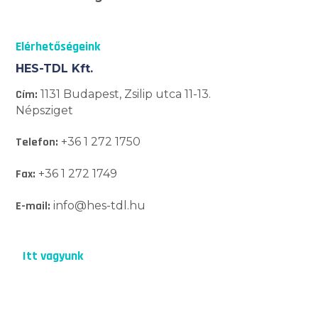
Elérhetőségeink
HES-TDL Kft.
Cím:
1131 Budapest, Zsilip utca 11-13.
Népsziget
Telefon:
+36 1 272 1750
Fax:
+36 1 272 1749
E-mail:
info@hes-tdl.hu
Itt vagyunk