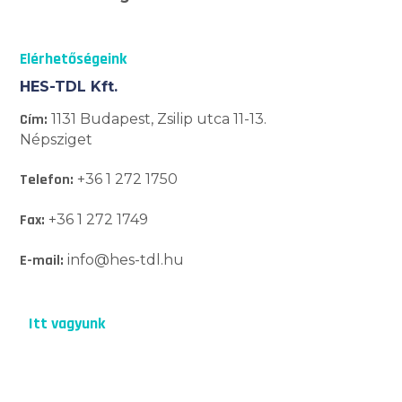
Elérhetőségeink
HES-TDL Kft.
Cím:
1131 Budapest, Zsilip utca 11-13.
Népsziget
Telefon:
+36 1 272 1750
Fax:
+36 1 272 1749
E-mail:
info@hes-tdl.hu
Itt vagyunk