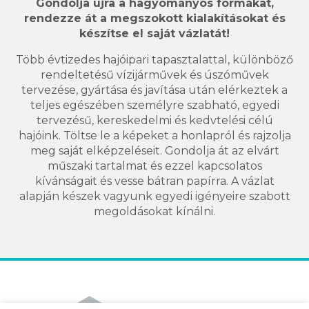
Gondolja újra a hagyományos formákat,
rendezze át a megszokott kialakításokat és
készítse el saját vázlatát!
Több évtizedes hajóipari tapasztalattal, különböző
rendeltetésű vízijárművek és úszóművek
tervezése, gyártása és javítása után elérkeztek a
teljes egészében személyre szabható, egyedi
tervezésű, kereskedelmi és kedvtelési célú
hajóink. Töltse le a képeket a honlapról és rajzolja
meg saját elképzeléseit. Gondolja át az elvárt
műszaki tartalmat és ezzel kapcsolatos
kívánságait és vesse bátran papírra. A vázlat
alapján készek vagyunk egyedi igényeire szabott
megoldásokat kínálni.