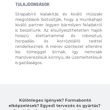
TULAJDONSÁGOK
Strapabíró kialakítás és kiváló műszaki
megoldások biztosítják, hogy a munkahajó
kiváló partner legyen bármilyen feladatról
is beszélünk.
Az e
lsüllyeszthetetlen hajók
hosszú élettartammal és robosztus,
horpadás- és korrózióálló testtel
rendelkeznek. A merev szerkezet ellenére
kis tömeggel bírnak, így nemcsak
manőverezésük könnyű, de üzemeltetésük
is gazdaságos.
Különleges igények? Formabontó
elképzelések? Egyedi tervezés és gyártás?