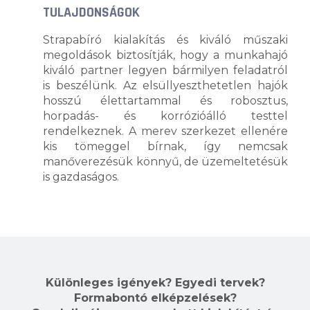
TULAJDONSÁGOK
Strapabíró kialakítás és kiváló műszaki
megoldások biztosítják, hogy a munkahajó
kiváló partner legyen bármilyen feladatról
is beszélünk.
Az e
lsüllyeszthetetlen hajók
hosszú élettartammal és robosztus,
horpadás- és korrózióálló testtel
rendelkeznek. A merev szerkezet ellenére
kis tömeggel bírnak, így nemcsak
manőverezésük könnyű, de üzemeltetésük
is gazdaságos.
Különleges igények? Egyedi tervek?
Formabontó elképzelések?