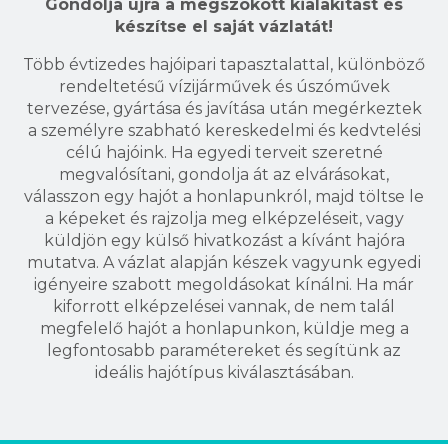
Gondolja újra a megszokott kialakítást és
készítse el saját vázlatát!
Több évtizedes hajóipari tapasztalattal, különböző
rendeltetésű vízijárművek és úszóművek
tervezése, gyártása és javítása után megérkeztek
a személyre szabható kereskedelmi és kedvtelési
célú hajóink. Ha egyedi terveit szeretné
megvalósítani, gondolja át az elvárásokat,
válasszon egy hajót a honlapunkról, majd töltse le
a képeket és rajzolja meg elképzeléseit, vagy
küldjön egy külső hivatkozást a kívánt hajóra
mutatva. A vázlat alapján készek vagyunk egyedi
igényeire szabott megoldásokat kínálni. Ha már
kiforrott elképzelései vannak, de nem talál
megfelelő hajót a honlapunkon, küldje meg a
legfontosabb paramétereket és segítünk az
ideális hajótípus kiválasztásában.