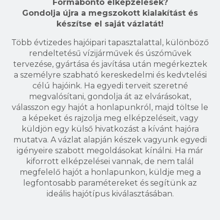
Formabontó elképzelések?
Gondolja újra a megszokott kialakítást és
készítse el saját vázlatát!
Több évtizedes hajóipari tapasztalattal, különböző
rendeltetésű vízijárművek és úszóművek
tervezése, gyártása és javítása után megérkeztek
a személyre szabható kereskedelmi és kedvtelési
célú hajóink. Ha egyedi terveit szeretné
megvalósítani, gondolja át az elvárásokat,
válasszon egy hajót a honlapunkról, majd töltse le
a képeket és rajzolja meg elképzeléseit, vagy
küldjön egy külső hivatkozást a kívánt hajóra
mutatva. A vázlat alapján készek vagyunk egyedi
igényeire szabott megoldásokat kínálni. Ha már
kiforrott elképzelései vannak, de nem talál
megfelelő hajót a honlapunkon, küldje meg a
legfontosabb paramétereket és segítünk az
ideális hajótípus kiválasztásában.